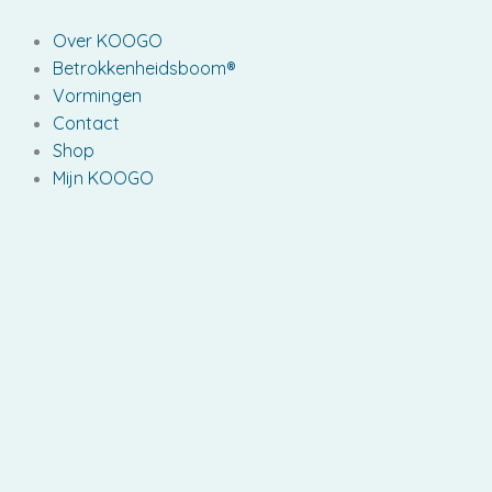
Ga
naar
Over KOOGO
de
Betrokkenheidsboom®
inhoud
Vormingen
Contact
Shop
Mijn KOOGO