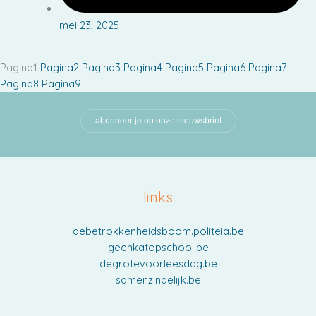
mei 23, 2025
Pagina
1
Pagina
2
Pagina
3
Pagina
4
Pagina
5
Pagina
6
Pagina
7
Pagina
8
Pagina
9
abonneer je op onze nieuwsbrief
links
debetrokkenheidsboom.politeia.be
geenkatopschool.be
degrotevoorleesdag.be
samenzindelijk.be