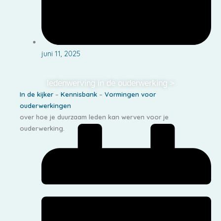
juni 11, 2025
ledenwerving in de ouderwerking >
In de kijker
–
Kennisbank
–
Vormingen voor
ouderwerkingen
over hoe je duurzaam leden kan werven voor je
ouderwerking.