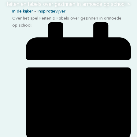
feiten en fabels over gezinnen in armoede op school >
In de kijker
–
Inspiratievijver
Over het spel Feiten & Fabels over gezinnen in armoede
op school.