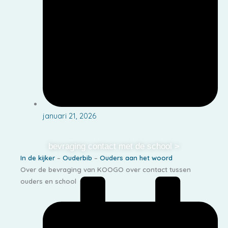
januari 21, 2026
bevraging contact met de school >
In de kijker
–
Ouderbib
–
Ouders aan het woord
Over de bevraging van KOOGO over contact tussen
ouders en school