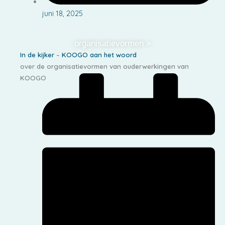
juni 18, 2025
organisatievormen >
In de kijker
–
KOOGO aan het woord
over de organisatievormen van ouderwerkingen van
KOOGO