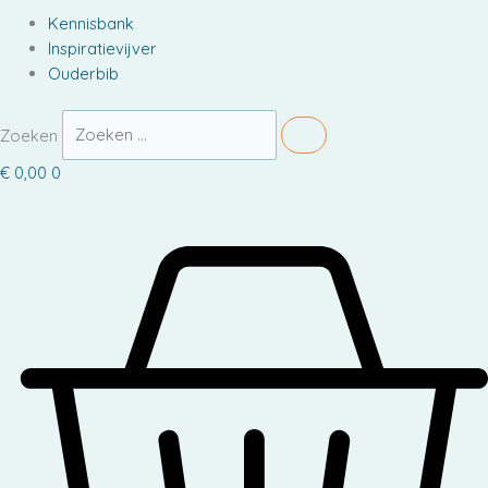
Kennisbank
Inspiratievijver
Ouderbib
Zoeken
€
0,00
0