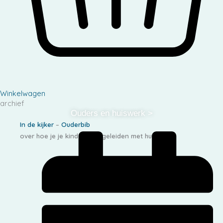
Winkelwagen
archief
Ouders en huiswerk >
In de kijker
–
Ouderbib
over hoe je je kind kan begeleiden met huiswerk