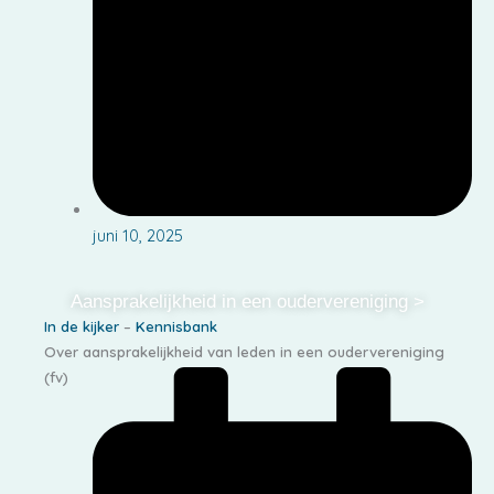
juni 10, 2025
Aansprakelijkheid in een oudervereniging >
In de kijker
–
Kennisbank
Over aansprakelijkheid van leden in een oudervereniging
(fv)