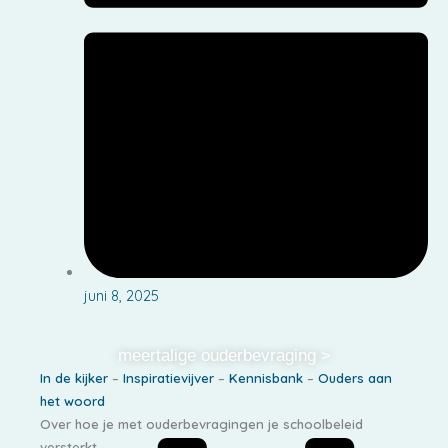
juni 8, 2025
meertalige ouderbevraging >
In de kijker
–
Inspiratievijver
–
Kennisbank
–
Ouders aan
het woord
Over hoe je met ouderbevragingen je schoolbeleid
versterkt