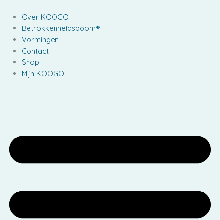
Ga
naar
Over KOOGO
de
Betrokkenheidsboom®
inhoud
Vormingen
Contact
Shop
Mijn KOOGO