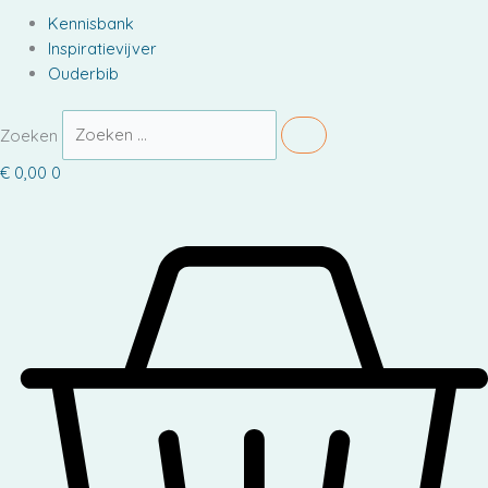
Kennisbank
Inspiratievijver
Ouderbib
Zoeken
€
0,00
0