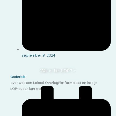
september 9, 2024
Wat is het LOP? >
Ouderbib
over wat een Lokaal OverlegPlatform doet en hoe je
LOP-ouder kan worden