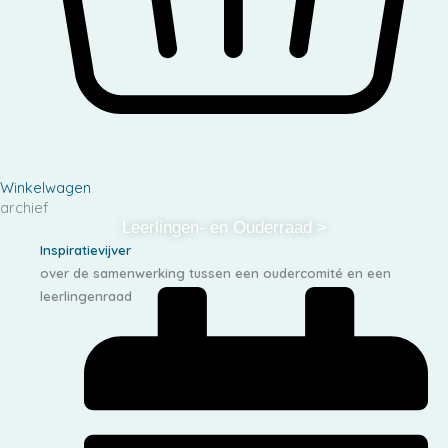
Winkelwagen
archief
Leerlingen- en Ouderraad >
Inspiratievijver
over de samenwerking tussen een oudercomité en een
leerlingenraad