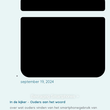
september 19, 2024
Bevraging Smartphones >
In de kijker
–
Ouders aan het woord
over wat ouders vinden van het smartphonegebruik van