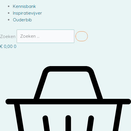
Kennisbank
Inspiratievijver
Ouderbib
Zoeken
€
0,00
0