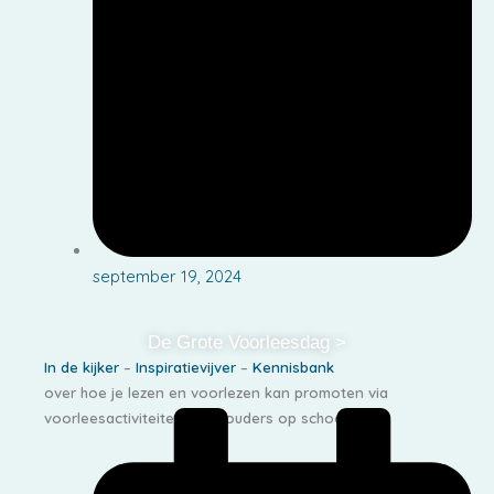
september 19, 2024
De Grote Voorleesdag >
In de kijker
–
Inspiratievijver
–
Kennisbank
over hoe je lezen en voorlezen kan promoten via
voorleesactiviteiten voor ouders op school