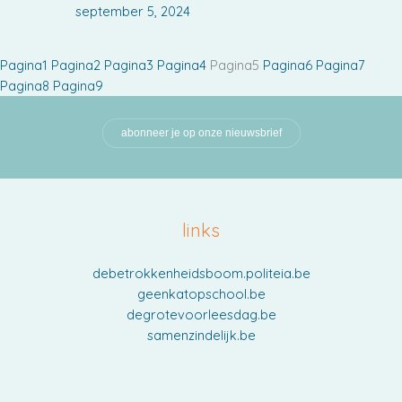
september 5, 2024
Pagina
1
Pagina
2
Pagina
3
Pagina
4
Pagina
5
Pagina
6
Pagina
7
Pagina
8
Pagina
9
abonneer je op onze nieuwsbrief
links
debetrokkenheidsboom.politeia.be
geenkatopschool.be
degrotevoorleesdag.be
samenzindelijk.be