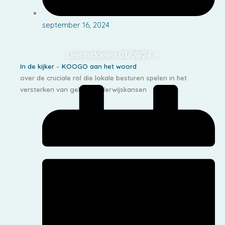
september 16, 2024
Leermiddelen 01/09/24 >
In de kijker
–
KOOGO aan het woord
over de cruciale rol die lokale besturen spelen in het
versterken van gelijke onderwijskansen