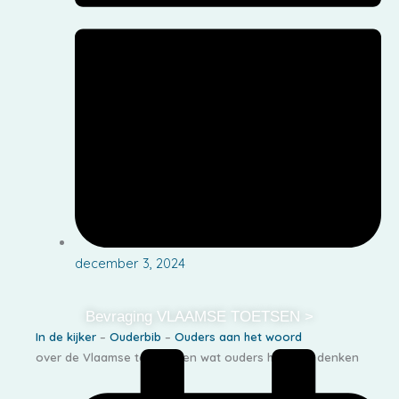
december 3, 2024
Bevraging VLAAMSE TOETSEN >
In de kijker
–
Ouderbib
–
Ouders aan het woord
over de Vlaamse toetsen en wat ouders hierover denken