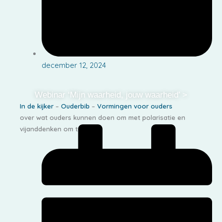
december 12, 2024
Webinar ‘Mijn waarheid, jouw waarheid’ >
In de kijker
–
Ouderbib
–
Vormingen voor ouders
over wat ouders kunnen doen om met polarisatie en
vijanddenken om te gaan.