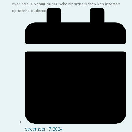
over hoe je vanuit ouder-schoolpartnerschap kan inzetten
op sterke oudercontacten.
december 17, 2024