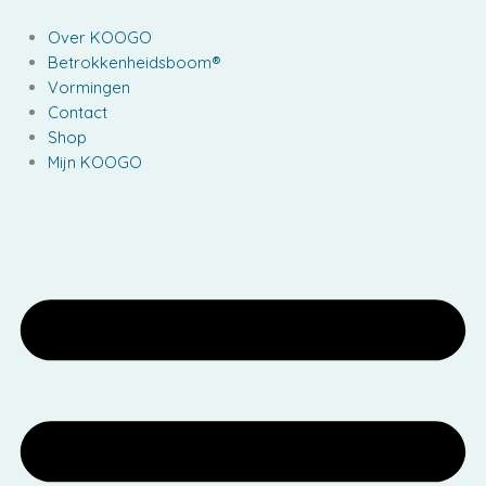
Ga
naar
Over KOOGO
de
Betrokkenheidsboom®
inhoud
Vormingen
Contact
Shop
Mijn KOOGO