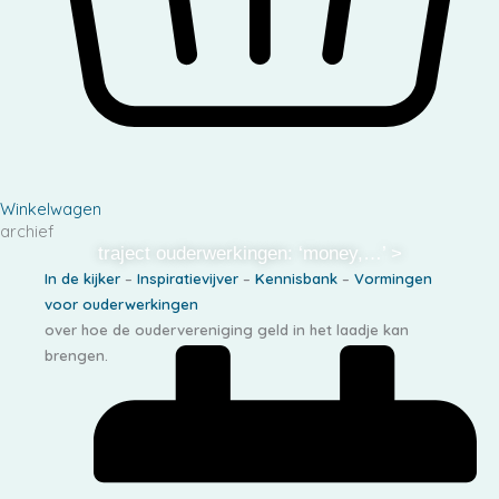
Winkelwagen
archief
traject ouderwerkingen: ‘money,…’ >
In de kijker
–
Inspiratievijver
–
Kennisbank
–
Vormingen
voor ouderwerkingen
over hoe de oudervereniging geld in het laadje kan
brengen.