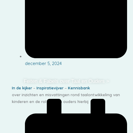
december 5, 2024
Feiten & Fabels over Taal en Ouders >
In de kijker
–
Inspiratievijver
–
Kennisbank
over inzichten en misvattingen rond taalontwikkeling van
kinderen en de rol van hun ouders hierbij