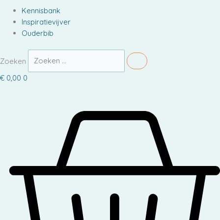
Kennisbank
Inspiratievijver
Ouderbib
Zoeken
€
0,00
0