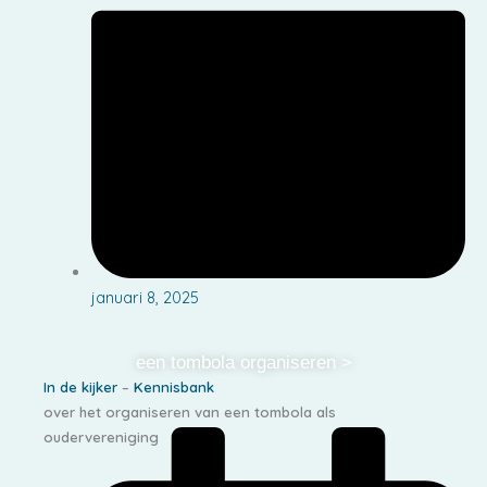
januari 8, 2025
een tombola organiseren >
In de kijker
–
Kennisbank
over het organiseren van een tombola als
oudervereniging