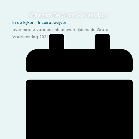
Winnaars De Grote Voorleesdag >
In de kijker
–
Inspiratievijver
over mooie voorleesinitiatieven tijdens de Grote
Voorleesdag 2024