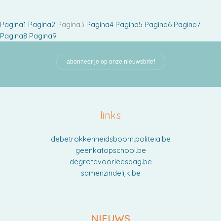
Pagina
1
Pagina
2
Pagina
3
Pagina
4
Pagina
5
Pagina
6
Pagina
7
Pagina
8
Pagina
9
abonneer je op onze nieuwsbrief
links
debetrokkenheidsboom.politeia.be
geenkatopschool.be
degrotevoorleesdag.be
samenzindelijk.be
NIEUWS