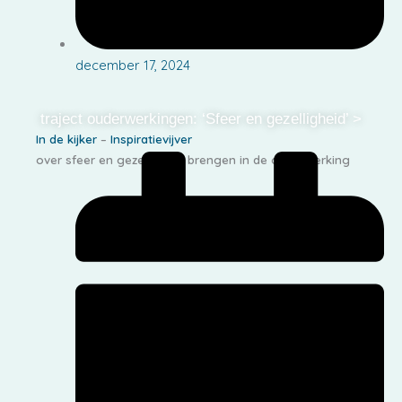
december 17, 2024
traject ouderwerkingen: ‘Sfeer en gezelligheid’ >
In de kijker
–
Inspiratievijver
over sfeer en gezelligheid brengen in de ouderwerking