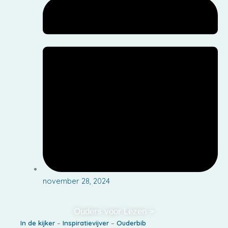
november 28, 2024
Ouders voor Lezen >
In de kijker
–
Inspiratievijver
–
Ouderbib